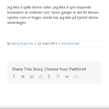
Jeg likte å spille denne rollen. Jeg likte å spre lespende
livsvisdom av enkleste sort: Noen ganger er det litt klissen
nytelse som er tingen. Annet har jeg ikke på hjertet denne
vinterdagen.
By
Bjørg Øygarden
|
22. mars 2012
|
Betraktninger
Share This Story, Choose Your Platform!
Facebook
Twitter
LinkedIn
Reddit
Tumblr
Pinterest
Vk
E-
post