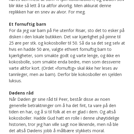
blir ikke så lett å ta altfor alvorlig. Men akkurat denne
replikken har en snev av alvor. For meg.
Et fornuftig barn
For da jeg var barn på Fie utenfor Risør, sto det to esker på
disken i den lokale butikken. Det var kjærlighet på pinne til
25 øre per stk. og kokosboller til 50. Så da sa det seg selv at
hvis en hadde 50 øre, valgte ethvert fornuftig barn to
kjærligheter, som smakte godt og varte lenge, og ikke en
kokosbolle, som smakte enda bedre, men som dessverre
varte altfor kort. (Ordet «fornuftig» skal ikke her leses av
tannleger, men av barn). Derfor ble kokosboller en sjelden
luksus.
Dødens råd
Når Døden gir sine råd til Peer, består disse av noen
generelle betraktninger om å ha det fint, ta vare på den
tiden en har, og å si til folk at en er glad i dem. Og altså
kokosboller. Hadde Gud hatt en rolle i denne uhøytidelige
historien, tror jeg han ville sagt noe liknende, men nå ble
det altså Dødens jobb å målbære stykkets moral.