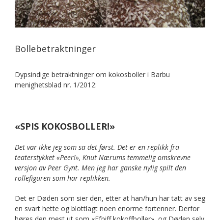
Bollebetraktninger
Dypsindige betraktninger om kokosboller i Barbu
menighetsblad nr. 1/2012:
«SPIS KOKOSBOLLER!»
Det var ikke jeg som sa det først. Det er en replikk fra
teaterstykket «Peer!», Knut Nærums temmelig omskrevne
versjon av Peer Gynt. Men jeg har ganske nylig spilt den
rollefiguren som har replikken.
Det er Døden som sier den, etter at han/hun har tatt av seg
en svart hette og blottlagt noen enorme fortenner. Derfor
høres den mest ut som «Ffpiff kokoffboller», og Døden selv