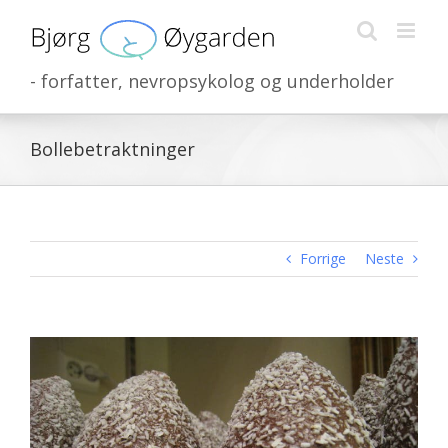
Skip
to
content
- forfatter, nevropsykolog og underholder
Bollebetraktninger
Forrige
Neste