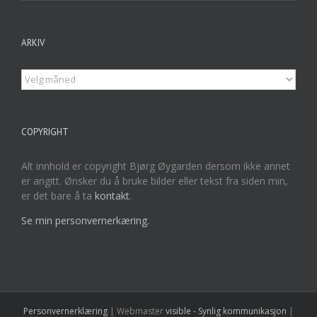
ARKIV
Arkiv
COPYRIGHT
Alt innhold er copyright Bjørg Øygarden dersom ikke annet
er angitt. Ønsker du å bruke bilder eller tekst fra siden min,
er det bare å ta
kontakt
.
Se min personvernerkæring.
Personvernerklæring
| Webmaster
visible - Synlig kommunikasjon
|