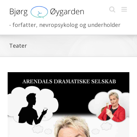
Skip
to
content
- forfatter, nevropsykolog og underholder
Teater