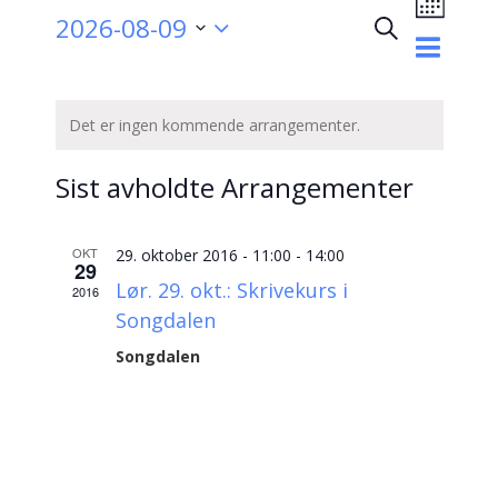
2026-08-09
Views
Søk
Måned
Arrangem
Naviga
Velg
Search
dato.
Kalender
and
Det er ingen kommende arrangementer.
for
Views
Arrangementer
Sist avholdte Arrangementer
Navigatio
OKT
29. oktober 2016 - 11:00
-
14:00
29
Lør. 29. okt.: Skrivekurs i
2016
Songdalen
Songdalen