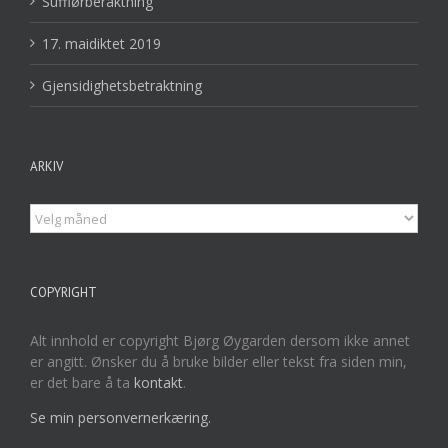
Sufflørberaktning
17. maidiktet 2019
Gjensidighetsbetraktning
ARKIV
Arkiv
COPYRIGHT
Alt innhold er copyright Bjørg Øygarden dersom ikke annet
er angitt. Ønsker du å bruke bilder eller tekst fra siden min,
er det bare å ta
kontakt
.
Se min personvernerkæring.