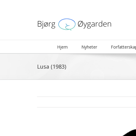
Skip
to
content
Hjem
Nyheter
Forfatterska
Lusa (1983)