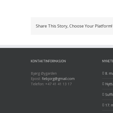
Share This Story, Choose Your Platform!
KONTAKTINFORMASJON
NYHET
Bjørg Øygarden
8. m
Epost:
fiebjorg@gmail.com
Telefon: +47 41 41 13 17
Nytt
Suff
17. 