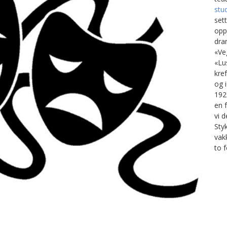
stu
set
opp
dra
«Ve
«Lu
kre
og 
192
en 
vi d
Styk
vakk
to f