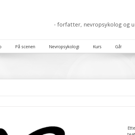
- forfatter, nevropsykolog og 
p
På scenen
Nevropsykologi
Kurs
Gå!
Ett
tea