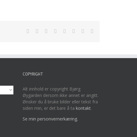
Facebook
Twitter
LinkedIn
Reddit
Tumblr
Pinterest
Vk
E-
post
COPYRIGHT
Alt innhold er copyright Bjørg
Øygarden dersom ikke annet er angitt.
Ønsker du å bruke bilder eller tekst fra
siden min, er det bare å ta
kontakt
.
Se min personvernerkæring.