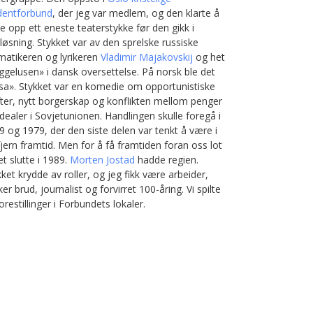
dentforbund
, der jeg var medlem, og den klarte å
te opp ett eneste teaterstykke før den gikk i
løsning. Stykket var av den sprelske russiske
matikeren og lyrikeren
Vladimir Majakovskij
og het
ggelusen» i dansk oversettelse. På norsk ble det
sa». Stykket var en komedie om opportunistiske
fter, nytt borgerskap og konflikten mellom penger
idealer i Sovjetunionen. Handlingen skulle foregå i
9 og 1979, der den siste delen var tenkt å være i
fjern framtid. Men for å få framtiden foran oss lot
et slutte i 1989.
Morten Jostad
hadde regien.
ket krydde av roller, og jeg fikk være arbeider,
er brud, journalist og forvirret 100-åring. Vi spilte
orestillinger i Forbundets lokaler.