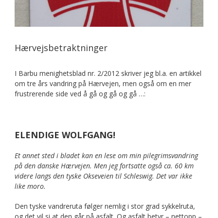
Hærvejsbetraktninger
I Barbu menighetsblad nr. 2/2012 skriver jeg bl.a. en artikkel
om tre års vandring på Hærvejen, men også om en mer
frustrerende side ved å gå og gå og gå …:
ELENDIGE WOLFGANG!
Et annet sted i bladet kan en lese om min pilegrimsvandring
på den danske Hærvejen. Men jeg fortsatte også ca. 60 km
videre langs den tyske Okseveien til Schleswig. Det var ikke
like moro.
Den tyske vandreruta følger nemlig i stor grad sykkelruta,
og det vil si at den går på asfalt. Og asfalt betyr – nettopp –