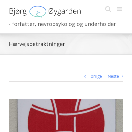
Skip
to
content
- forfatter, nevropsykolog og underholder
Hærvejsbetraktninger
Forrige
Neste