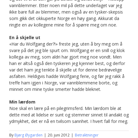
vannblemmer. Etter noen mil på dette underlaget var jeg
ikke bare full av blemmer, men også av en tysker-skepsis
som gikk det okkuperte Norge en høy gang. Akkurat da
ringte en av kollegene mine for å spørre meg om noe.
En å skjelle ut
«Har du Wolfgang der?!» freste jeg, uten å bry meg om å
svare på det jeg ble spurt om. Wolfgang er en snill og klok
kollega av meg, som aldri har gjort meg noe vondt. Men
han er altså også den tyskeren jeg kjenner best, og derfor
var det ham jeg tenkte å skjelle ut for denne bedrøvelige
asfalten. Heldigvis hadde Wolfgang ferie, og før jeg rakk å
treffe ham igjen i Norge, var vannblemmene borte, og
minnet om mine tyske smerter hadde bleknet.
Min lærdom
Noe skal en lære på en pilegrimsferd. Min lærdom ble at
dette med at lidelse er sunt og stemmer sinnet til andakt og
ydmykhet, det er nå en tvilsom sannhet. I hvert fall for meg.
By
Bjørg Øygarden
|
20. juni 2012
|
Betraktninger