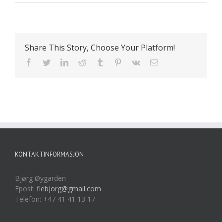
Share This Story, Choose Your Platform!
Facebook
Twitter
LinkedIn
Reddit
Tumblr
Pinterest
Vk
E-
post
KONTAKTINFORMASJON
Bjørg Øygarden
Epost:
fiebjorg@gmail.com
Telefon: +47 41 41 13 17