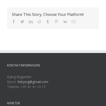
Share This Story, Choose Your Platform!
Facebook
Twitter
LinkedIn
Reddit
Tumblr
Pinterest
Vk
E-
post
KONTAKTINFORMASJON
Bjørg Øygarden
Epost:
fiebjorg@gmail.com
Telefon: +47 41 41 13 17
NYHETER