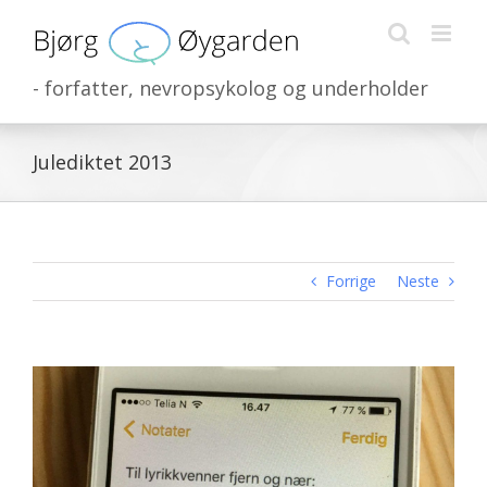
Skip
to
content
- forfatter, nevropsykolog og underholder
Julediktet 2013
Forrige
Neste