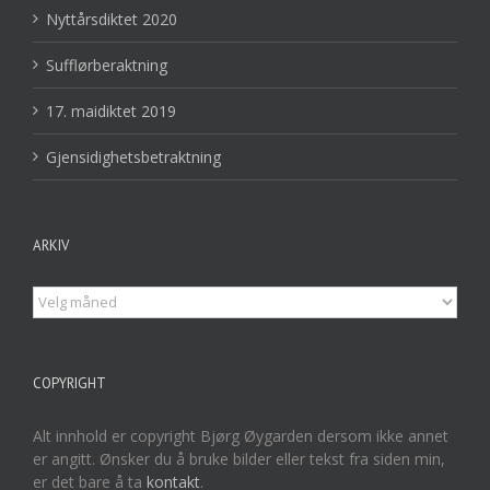
Nyttårsdiktet 2020
Sufflørberaktning
17. maidiktet 2019
Gjensidighetsbetraktning
ARKIV
Arkiv
COPYRIGHT
Alt innhold er copyright Bjørg Øygarden dersom ikke annet
er angitt. Ønsker du å bruke bilder eller tekst fra siden min,
er det bare å ta
kontakt
.