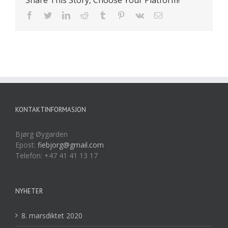
Facebook
Twitter
LinkedIn
Reddit
Tumblr
Pinterest
Vk
E-
post
KONTAKTINFORMASJON
Bjørg Øygarden
Epost:
fiebjorg@gmail.com
Telefon: +47 41 41 13 17
NYHETER
8. marsdiktet 2020