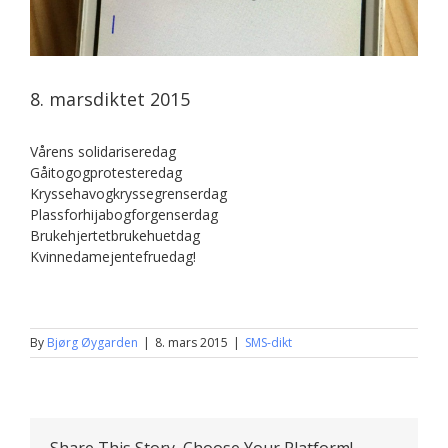
8. marsdiktet 2015
Vårens solidariseredag
Gåitogogprotesteredag
Kryssehavogkryssegrenserdag
Plassforhijabogforgenserdag
Brukehjertetbrukehuetdag
Kvinnedamejentefruedag!
By
Bjørg Øygarden
|
8. mars 2015
|
SMS-dikt
Share This Story, Choose Your Platform!