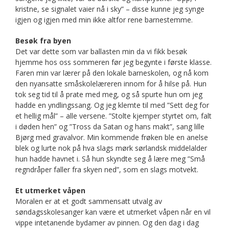
kristne, se signalet vaier nå i sky” – disse kunne jeg synge
igjen og igjen med min ikke altfor rene barnestemme.
Besøk fra byen
Det var dette som var ballasten min da vi fikk besøk
hjemme hos oss sommeren før jeg begynte i første klasse.
Faren min var lærer på den lokale barneskolen, og nå kom
den nyansatte småskolelæreren innom for å hilse på. Hun
tok seg tid til å prate med meg, og så spurte hun om jeg
hadde en yndlingssang. Og jeg klemte til med ”Sett deg for
et hellig mål” – alle versene. ”Stolte kjemper styrtet om, falt
i døden hen” og ”Tross da Satan og hans makt”, sang lille
Bjørg med gravalvor. Min kommende frøken ble en anelse
blek og lurte nok på hva slags mørk sørlandsk middelalder
hun hadde havnet i. Så hun skyndte seg å lære meg ”Små
regndråper faller fra skyen ned”, som en slags motvekt.
Et utmerket våpen
Moralen er at et godt sammensatt utvalg av
søndagsskolesanger kan være et utmerket våpen når en vil
vippe intetanende bydamer av pinnen. Og den dag i dag