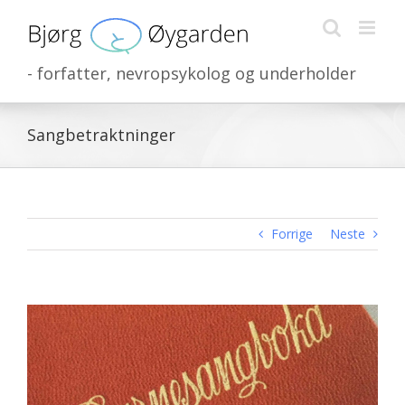
Skip
to
content
- forfatter, nevropsykolog og underholder
Sangbetraktninger
Forrige
Neste