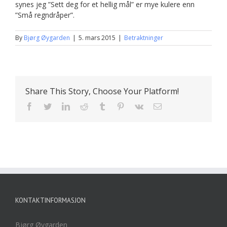
synes jeg ”Sett deg for et hellig mål” er mye kulere enn
”Små regndråper”.
By
Bjørg Øygarden
|
5. mars 2015
|
Betraktninger
Share This Story, Choose Your Platform!
Facebook
Twitter
LinkedIn
Reddit
Tumblr
Pinterest
Vk
E-
post
KONTAKTINFORMASJON
Bjørg Øygarden