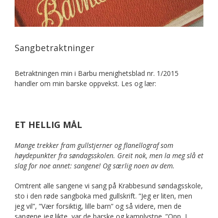
Sangbetraktninger
Betraktningen min i Barbu menighetsblad nr. 1/2015
handler om min barske oppvekst. Les og lær:
ET HELLIG MÅL
Mange trekker fram gullstjerner og flanellograf som
høydepunkter fra søndagsskolen. Greit nok, men la meg slå et
slag for noe annet: sangene! Og særlig noen av dem.
Omtrent alle sangene vi sang på Krabbesund søndagsskole,
sto i den røde sangboka med gullskrift. ”Jeg er liten, men
jeg vil”, ”Vær forsiktig, lille barn” og så videre, men de
sangene jeg likte, var de barske og kamplystne. ”Opp, I